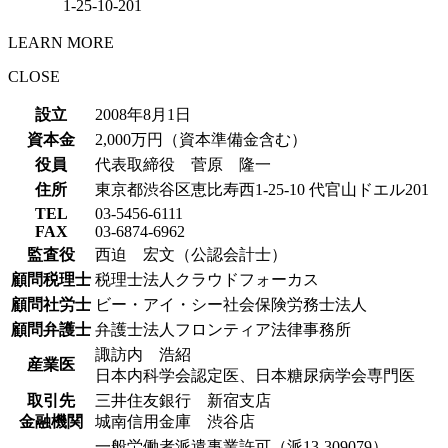
1-25-10-201
LEARN MORE
CLOSE
設立
2008年8月1日
資本金
2,000万円（資本準備金含む）
役員
代表取締役 菅原 隆一
住所
東京都渋谷区恵比寿西1-25-10 代官山ドエル201
TEL
03-5456-6111
FAX
03-6874-6962
監査役
西迫 宏文（公認会計士）
顧問税理士
税理士法人クラウドフォーカス
顧問社労士
ビー・アイ・シー社会保険労務士法人
顧問弁護士
弁護士法人フロンティア法律事務所
諏訪内 浩紹
産業医
日本内科学会認定医、日本糖尿病学会専門医
取引先
三井住友銀行 新宿支店
金融機関
城南信用金庫 渋谷店
一般労働者派遣事業許可（派13-309079）