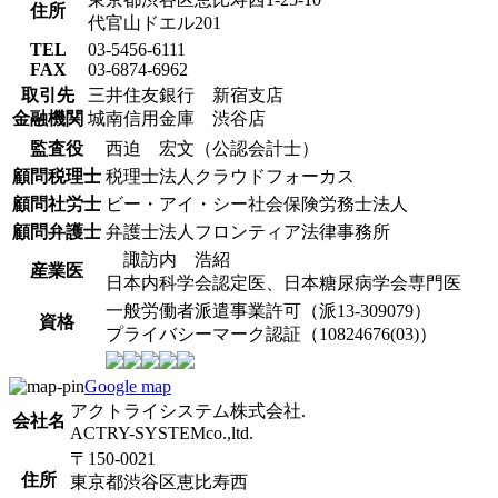
住所
代官山ドエル201
TEL
03-5456-6111
FAX
03-6874-6962
取引先
三井住友銀行 新宿支店
金融機関
城南信用金庫 渋谷店
監査役
西迫 宏文（公認会計士）
顧問税理士
税理士法人クラウドフォーカス
顧問社労士
ビー・アイ・シー社会保険労務士法人
顧問弁護士
弁護士法人フロンティア法律事務所
諏訪内 浩紹
産業医
日本内科学会認定医、日本糖尿病学会専門医
一般労働者派遣事業許可（派13-309079）
資格
プライバシーマーク認証（10824676(03)）
Google map
アクトライシステム株式会社.
会社名
ACTRY-SYSTEMco.,ltd.
〒150-0021
住所
東京都渋谷区恵比寿西