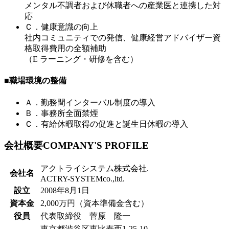
メンタル不調者および休職者への産業医と連携した対
応
Ｃ．健康意識の向上
社内コミュニティでの発信、健康経営アドバイザー資
格取得費用の全額補助
（E ラーニング・研修を含む）
■職場環境の整備
Ａ．勤務間インターバル制度の導入
Ｂ．事務所全面禁煙
Ｃ．有給休暇取得の促進と誕生日休暇の導入
会社概要
COMPANY'S PROFILE
アクトライシステム株式会社.
会社名
ACTRY-SYSTEMco.,ltd.
設立
2008年8月1日
資本金
2,000万円（資本準備金含む）
役員
代表取締役 菅原 隆一
東京都渋谷区恵比寿西1-25-10