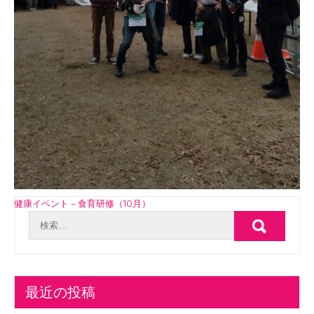
投
健康イベント－食育研修（10月）
稿
ナ
ビ
ゲ
最近の投稿
ー