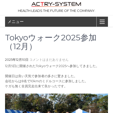
コ
ン
HEALTH LEADS THE FUTURE OF THE COMPANY.
テ
ン
メニュー
ツ
へ
ス
Tokyoウォーク2025参加
キ
ッ
（12月）
プ
2025年12月10日
コメントはまだありません
12月5日に開催されたTokyoウォーク2025へ参加してきました。
開催日は良い天気で参加者の多さに驚きました。
会社からは8名で10kmのミドルコースに参加しました。
ケガも無く全員完走出来て良かったです。