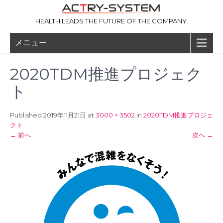
コ
ン
HEALTH LEADS THE FUTURE OF THE COMPANY.
テ
ン
メニュー
ツ
へ
ス
2020TDM推進プロジェク
キ
ッ
ト
プ
Published 2019年11月21日 at
3000 × 3502
in
2020TDM推進プロジェ
クト
←
前へ
次へ
→