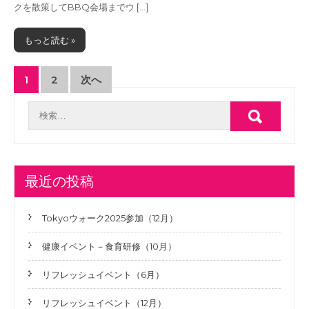
クを散策してBBQ会場までウ […]
もっと読む »
投
1
2
次へ
稿
の
ペ
ー
最近の投稿
ジ
送
Tokyoウォーク2025参加（12月）
り
健康イベント－食育研修（10月）
リフレッシュイベント（6月）
リフレッシュイベント（12月）