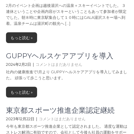
2月のイベント企画は越後湯沢への温泉＋スキーイベントでした。 ３
連休ということや企画内容がスキーということもあって参加者が限定
でした。朝８時に東京駅集合して１０時にはGALA湯沢スキー場へ到
着。温泉チームは湯沢町の観光へ […]
もっと読む »
GUPPYヘルスケアアプリを導入
2024年2月2日
|
コメントはまだありません
社内の健康推進で1月より GUPPYヘルスケアアプリを導入してみまし
た。 頑張って歩こうと思います。
もっと読む »
東京都スポーツ推進企業認定継続
2023年12月22日
|
コメントはまだありません
今年も東京都スポーツ推進企業として認定されました。 適度な運動は
ストレス解消に有効ですので、会社として今後も社員の運動をサポー