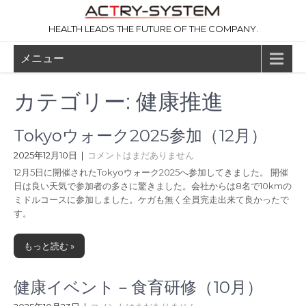
コ
ン
HEALTH LEADS THE FUTURE OF THE COMPANY.
テ
ン
メニュー
ツ
へ
ス
カテゴリー:
健康推進
キ
ッ
プ
Tokyoウォーク2025参加（12月）
2025年12月10日
|
コメントはまだありません
12月5日に開催されたTokyoウォーク2025へ参加してきました。 開催
日は良い天気で参加者の多さに驚きました。会社からは8名で10kmの
ミドルコースに参加しました。ケガも無く全員完走出来て良かったで
す。
もっと読む »
健康イベント－食育研修（10月）