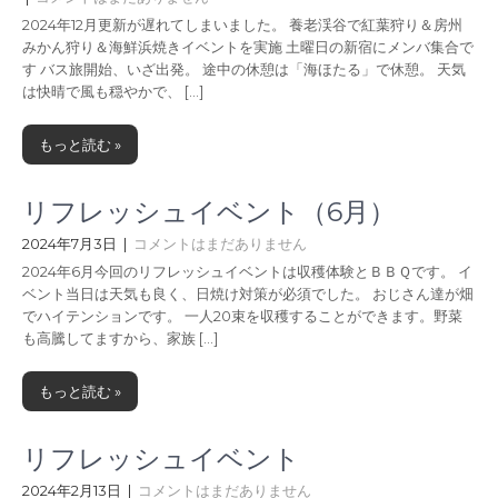
2024年12月更新が遅れてしまいました。 養老渓谷で紅葉狩り＆房州
みかん狩り＆海鮮浜焼きイベントを実施 土曜日の新宿にメンバ集合で
す バス旅開始、いざ出発。 途中の休憩は「海ほたる」で休憩。 天気
は快晴で風も穏やかで、 […]
もっと読む »
リフレッシュイベント（6月）
2024年7月3日
|
コメントはまだありません
2024年6月今回のリフレッシュイベントは収穫体験とＢＢＱです。 イ
ベント当日は天気も良く、日焼け対策が必須でした。 おじさん達が畑
でハイテンションです。 一人20束を収穫することができます。野菜
も高騰してますから、家族 […]
もっと読む »
リフレッシュイベント
2024年2月13日
|
コメントはまだありません