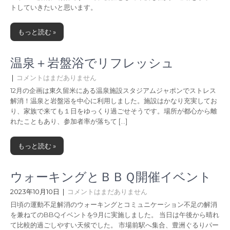
トしていきたいと思います。
もっと読む »
温泉＋岩盤浴でリフレッシュ
|
コメントはまだありません
12月の企画は東久留米にある温泉施設スタジアムジャポンでストレス
解消！温泉と岩盤浴を中心に利用しました。施設はかなり充実してお
り、家族で来ても１日をゆっくり過ごせそうです。場所が都心から離
れたこともあり、参加者率が落ちて […]
もっと読む »
ウォーキングとＢＢＱ開催イベント
2023年10月10日
|
コメントはまだありません
日頃の運動不足解消のウォーキングとコミュニケーション不足の解消
を兼ねてのBBQイベントを9月に実施しました。 当日は午後から晴れ
て比較的過ごしやすい天候でした。 市場前駅へ集合、豊洲ぐるりパー