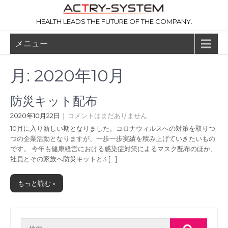
コ
ン
HEALTH LEADS THE FUTURE OF THE COMPANY.
テ
ン
メニュー
ツ
へ
ス
月:
2020年10月
キ
ッ
プ
防災キット配布
2020年10月22日
|
コメントはまだありません
10月に入り新しい期となりました。コロナウィルスへの対策を取りつ
つの企業活動となりますが、一歩一歩実績を積み上げていきたいもの
です。 今年も健康経営における感染症対策によるマスク配布のほか、
社員とその家族へ防災キットと3 […]
もっと読む »