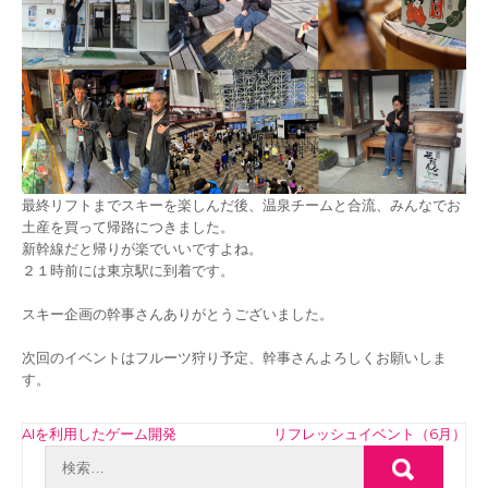
最終リフトまでスキーを楽しんだ後、温泉チームと合流、みんなでお
土産を買って帰路につきました。
新幹線だと帰りが楽でいいですよね。
２１時前には東京駅に到着です。
スキー企画の幹事さんありがとうございました。
次回のイベントはフルーツ狩り予定、幹事さんよろしくお願いしま
す。
投
AIを利用したゲーム開発
リフレッシュイベント（6月）
稿