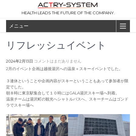
コ
ン
HEALTH LEADS THE FUTURE OF THE COMPANY.
テ
ン
メニュー
ツ
へ
ス
リフレッシュイベント
キ
ッ
プ
2024年2月13日
コメントはまだありません
2月のイベント企画は越後湯沢への温泉＋スキーイベントでした。
３連休ということや企画内容がスキーということもあって参加者が限
定でした。
朝８時に東京駅集合して１０時にはGALA湯沢スキー場へ到着。
温泉チームは湯沢町の観光へシャトルバスへ、スキーチームはゴンド
ラでスキー場へ